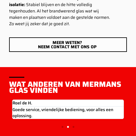
isolatie:
Stabiel blijven en de hitte volledig
tegenhouden. Al het brandwerend glas wat wij
maken en plaatsen voldoet aan de gestelde normen.
Zo weet jij zeker dat je goed zit.
MEER WETEN?
NEEM CONTACT MET ONS OP
WAT ANDEREN VAN MERMANS
GLAS VINDEN
Roel de H.
Ron 
met
Goede service, vriendelijke bediening, voor alles een
Gewe
oplossing.
oplo